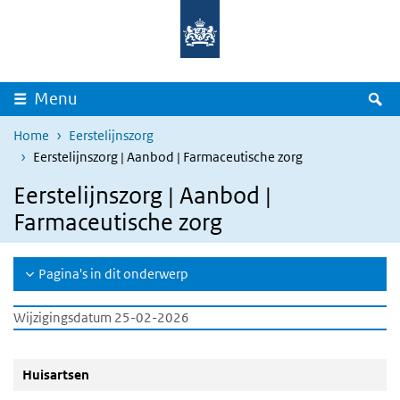
Overslaan en naar de inhoud gaan
Direct naar de hoofdnavigatie
Z
Menu
Home
Eerstelijnszorg
Eerstelijnszorg | Aanbod | Farmaceutische zorg
Eerstelijnszorg | Aanbod |
Farmaceutische zorg
Pagina's in dit onderwerp
Wijzigingsdatum 25-02-2026
Huisartsen