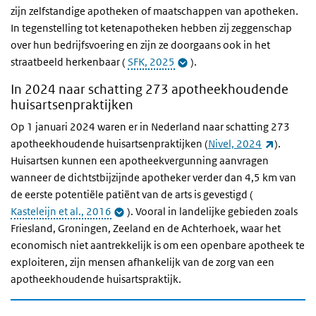
zijn zelfstandige apotheken of maatschappen van apotheken.
In tegenstelling tot ketenapotheken hebben zij zeggenschap
over hun bedrijfsvoering en zijn ze doorgaans ook in het
straatbeeld herkenbaar (
SFK, 2025
).
In 2024 naar schatting 273 apotheekhoudende
huisartsenpraktijken
Op 1 januari 2024 waren er in Nederland naar schatting 273
(externe 
apotheekhoudende huisartsenpraktijken (
Nivel, 2024
).
Huisartsen kunnen een apotheekvergunning aanvragen
wanneer de dichtstbijzijnde apotheker verder dan 4,5 km van
de eerste potentiële patiënt van de arts is gevestigd (
Kasteleijn et al., 2016
). Vooral in landelijke gebieden zoals
Friesland, Groningen, Zeeland en de Achterhoek, waar het
economisch niet aantrekkelijk is om een openbare apotheek te
exploiteren, zijn mensen afhankelijk van de zorg van een
apotheekhoudende huisartspraktijk.