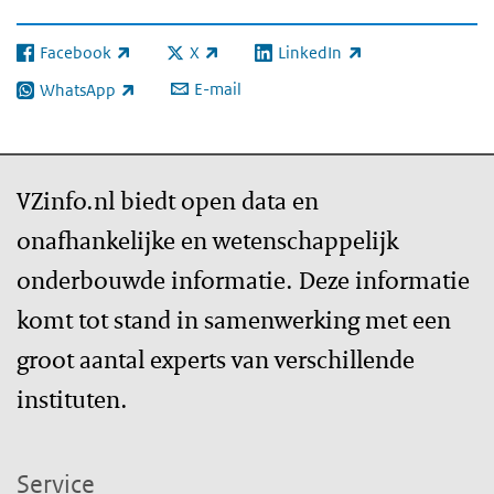
Facebook
X
LinkedIn
(externe link)
(externe link)
(externe link)
E-mail
WhatsApp
(externe link)
VZinfo.nl biedt open data en
onafhankelijke en wetenschappelijk
onderbouwde informatie. Deze informatie
komt tot stand in samenwerking met een
groot aantal experts van verschillende
instituten.
Service