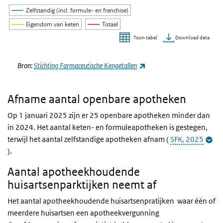
Zelfstandig (incl. formule- en franchise)
Eigendom van keten
Totaal
Download data
Toon tabel
Einde van interactieve grafiek.
(externe link)
Bron:
Stichting Farmaceutische Kengetallen
Afname aantal openbare apotheken
Op 1 januari 2025 zijn er 25 openbare apotheken minder dan
in 2024.
Het aantal keten- en formuleapotheken is gestegen,
terwijl het aantal zelfstandige apotheken afnam
(
SFK, 2025
).
Aantal apotheekhoudende
huisartsenparktijken neemt af
Het aantal apotheekhoudende huisartsenpratijken waar één of
meerdere huisartsen een apotheekvergunning