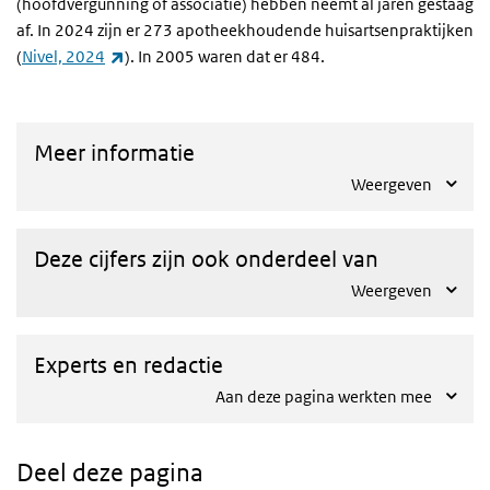
(hoofdvergunning of associatie) hebben neemt al jaren gestaag
af. In 2024 zijn er 273 apotheekhoudende huisartsenpraktijken
(externe link)
(
Nivel, 2024
). In 2005 waren dat er 484.
Meer informatie
Weergeven
Deze cijfers zijn ook onderdeel van
Weergeven
Experts en redactie
Aan deze pagina werkten mee
Deel deze pagina