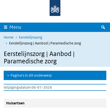
Overslaan en naar de inhoud gaan
Direct naar de hoofdnavigatie
Z
Menu
Home
Eerstelijnszorg
Eerstelijnszorg | Aanbod | Paramedische zorg
Eerstelijnszorg | Aanbod |
Paramedische zorg
Pagina's in dit onderwerp
Wijzigingsdatum 06-01-2026
Huisartsen