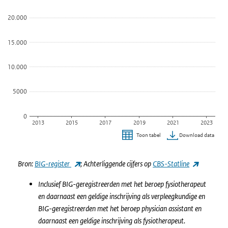
20.000
15.000
10.000
5000
0
2013
2015
2017
2019
2021
2023
Download data
Toon tabel
Einde van interactieve grafiek.
(externe link)
(externe li
Bron:
BIG-register
; Achterliggende cijfers op
CBS-Statline
Inclusief BIG-geregistreerden met het beroep fysiotherapeut
en daarnaast een geldige inschrijving als verpleegkundige en
BIG-geregistreerden met het beroep physician assistant en
daarnaast een geldige inschrijving als fysiotherapeut.