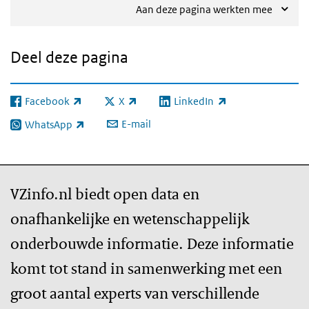
Aan deze pagina werkten mee
Deel deze pagina
Facebook
X
LinkedIn
(externe link)
(externe link)
(externe link)
E-mail
WhatsApp
(externe link)
VZinfo.nl biedt open data en
onafhankelijke en wetenschappelijk
onderbouwde informatie. Deze informatie
komt tot stand in samenwerking met een
groot aantal experts van verschillende