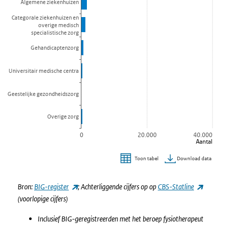
Algemene ziekenhuizen
Categorale ziekenhuizen en
overige medisch
specialistische zorg
Gehandicaptenzorg
Universitair medische centra
Geestelijke gezondheidszorg
Overige zorg
0
20.000
40.000
Aantal
Download data
Toon tabel
Einde van interactieve grafiek.
(externe link)
(externe
Bron:
BIG-register
; Achterliggende cijfers op op
CBS-Statline
(voorlopige cijfers)
Inclusief BIG-geregistreerden met het beroep fysiotherapeut