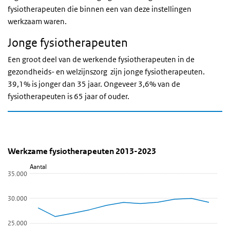
fysiotherapeuten die binnen een van deze instellingen
werkzaam waren.
Jonge fysiotherapeuten
Een groot deel van de werkende fysiotherapeuten in de
gezondheids- en welzijnszorg zijn jonge fysiotherapeuten.
39,1% is jonger dan 35 jaar. Ongeveer 3,6% van de
fysiotherapeuten is 65 jaar of ouder.
Werkzame fysiotherapeuten 2013-2023
Trend werkzame fysiotherapeuten 2013-2
Sla de grafiek 'Werkzame fysiotherapeuten 2013-2023' over en ga
Werkzame fysiotherapeuten 2013-2023
Lijn grafiek met 11 data punten.
Aantal
35.000
Bekijk als data tabel.
De grafiek heeft 1 X-as die categories weergeeft.
30.000
De grafiek heeft 1 Y-as die Aantal weergeeft.
25.000