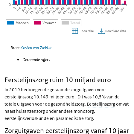
0
45-49
20-24
0
75-79
50-54
25-29
1-4
80-84
55-59
30-34
5-9
85-89
60-64
35-39
10-14
90-94
65-69
40-44
15-19
95+
70-74
Mannen
Vrouwen
Totaal
Download data
Toon tabel
Einde van interactieve grafiek.
Bron:
Kosten van Ziekten
Geraamde cijfers
Eerstelijnszorg ruim 10 miljard euro
In 2019 bedroegen de geraamde zorguitgaven voor
eerstelijnszorg 10.143 miljoen euro. Dit was 10,5% van de
totale uitgaven voor de gezondheidszorg.
Eerstelijnszorg
omvat
naast huisartsenzorg onder andere mondzorg,
eerstelijnsverloskunde en paramedische zorg.
Zorguitgaven eerstelijnszorg vanaf 10 jaar