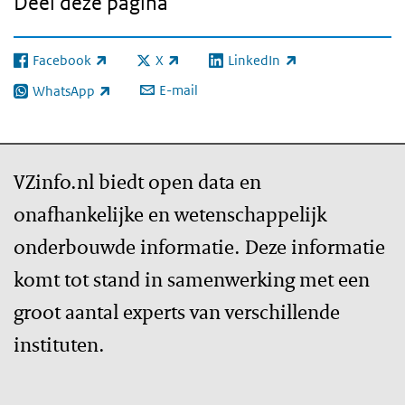
Deel deze pagina
Facebook
X
LinkedIn
(externe link)
(externe link)
(externe link)
E-mail
WhatsApp
(externe link)
VZinfo.nl biedt open data en
onafhankelijke en wetenschappelijk
onderbouwde informatie. Deze informatie
komt tot stand in samenwerking met een
groot aantal experts van verschillende
instituten.