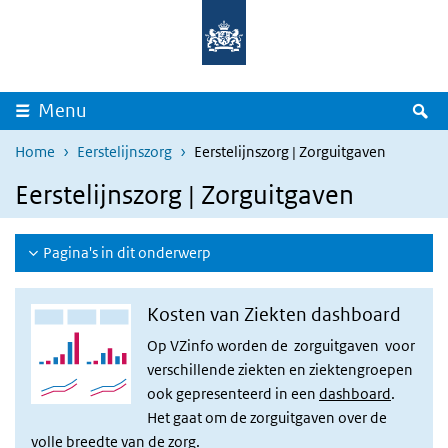
Overslaan en naar de inhoud gaan
Direct naar de hoofdnavigatie
Z
Menu
Home
Eerstelijnszorg
Eerstelijnszorg | Zorguitgaven
Eerstelijnszorg | Zorguitgaven
Pagina's in dit onderwerp
Kosten van Ziekten dashboard
Op VZinfo worden de zorguitgaven voor
verschillende ziekten en ziektengroepen
ook gepresenteerd in een
dashboard
.
Het gaat om de zorguitgaven over de
volle breedte van de zorg.